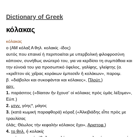
Dictionary of Greek
κόλακας
κόλακας
ο (AM κόλαξ Α θηλ. κολακίς -ίδος)
αυτός που επαινεί ή περιποιείται με υπερβολική φιλοφροσύνη
κάποιον, συνήθως ανώτερό του, για να κερδίσει τη συμπάθεια και
την εύνοιά του για προσωπικό όφελος, γαλίφης, γλείφτης (α.
«κρεῖττον εἰς χεῖρας κοράκων ἐμπεσεῖν ἤ κολάκων», παροιμ.
β. «διάβολοι και συκοφάνται και κόλακες»,
Πλούτ.
)
αρχ.
1.
παράσιτος («δίαιταν ἥν ἔχουσ' οἱ κόλακες πρὸς ὑμᾱς λέξομεν»,
Εύπ.)
2.
μτγν.
γόης*, μάγος
3.
(κατά κωμική παραφθορά) κόραξ («Ἀλκιβιάδης εἶπε πρὸς με
τραυλίσας
ὁλᾱς; Θέωλος τὴν κεφαλὴν κόλακος ἔχει»,
Αριστοφ.
)
4.
το θηλ.
ἡ κολακίς