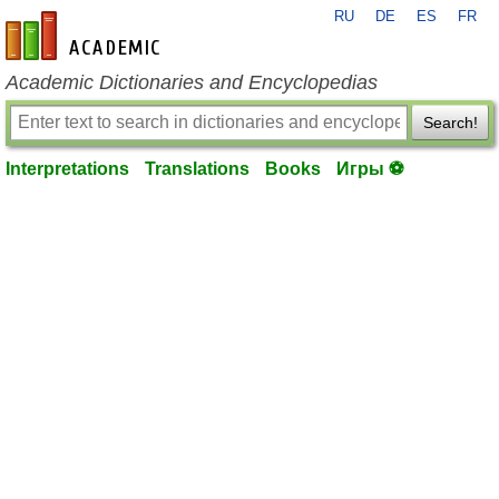
RU
DE
ES
FR
en-academic.com
Academic Dictionaries and Encyclopedias
Search!
Interpretations
Translations
Books
Игры ⚽