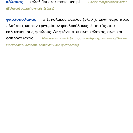
κόλακας
— κόλαξ flatterer masc acc pl …
Greek morphological index
(Ελληνική μορφολογικούς δείκτες)
φαυλοκόλακας
— ο 1. κόλακας φαύλος (βλ. λ.): Είναι πάρα πολύ
πλούσιος και τον τριγυρίζουν φαυλοκόλακες. 2. αυτός που
κολακεύει τους φαύλους: Δε φτάνει που είναι κόλακας, είναι και
φαυλοκόλακας …
Νέο ερμηνευτικό λεξικό της νεοελληνικής γλώσσας (Новый
толковании словарь современного греческого)