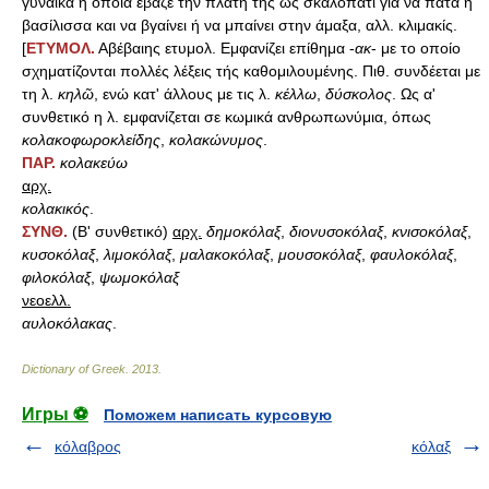
γυναίκα η οποία έβαζε την πλάτη της ως σκαλοπάτι για να πατά η
βασίλισσα και να βγαίνει ή να μπαίνει στην άμαξα, αλλ. κλιμακίς.
[
ΕΤΥΜΟΛ.
Αβέβαιης ετυμολ. Εμφανίζει επίθημα -
ακ
- με το οποίο
σχηματίζονται πολλές λέξεις τής καθομιλουμένης. Πιθ. συνδέεται με
τη λ.
κηλῶ
, ενώ κατ' άλλους με τις λ.
κέλλω
,
δύσκολος
. Ως α'
συνθετικό η λ. εμφανίζεται σε κωμικά ανθρωπωνύμια, όπως
κολακοφωροκλείδης
,
κολακώνυμος
.
ΠΑΡ.
κολακεύω
αρχ.
κολακικός
.
ΣΥΝΘ.
(Β' συνθετικό)
αρχ.
δημοκόλαξ
,
διονυσοκόλαξ
,
κνισοκόλαξ
,
κυσοκόλαξ
,
λιμοκόλαξ
,
μαλακοκόλαξ
,
μουσοκόλαξ
,
φαυλοκόλαξ
,
φιλοκόλαξ
,
ψωμοκόλαξ
νεοελλ.
αυλοκόλακας
.
Dictionary of Greek
.
2013
.
Игры ⚽
Поможем написать курсовую
κόλαβρος
κόλαξ