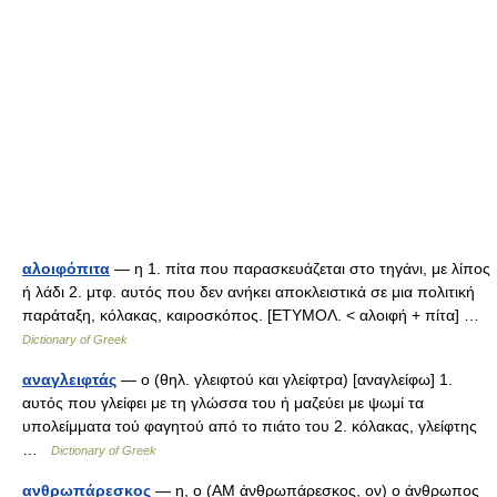
αλοιφόπιτα
— η 1. πίτα που παρασκευάζεται στο τηγάνι, με λίπος
ή λάδι 2. μτφ. αυτός που δεν ανήκει αποκλειστικά σε μια πολιτική
παράταξη, κόλακας, καιροσκόπος. [ΕΤΥΜΟΛ. < αλοιφή + πίτα] …
Dictionary of Greek
αναγλειφτάς
— ο (θηλ. γλειφτού και γλείφτρα) [αναγλείφω] 1.
αυτός που γλείφει με τη γλώσσα του ή μαζεύει με ψωμί τα
υπολείμματα τού φαγητού από το πιάτο του 2. κόλακας, γλείφτης
…
Dictionary of Greek
ανθρωπάρεσκος
— η, ο (AM ἀνθρωπάρεσκος, ον) ο άνθρωπος