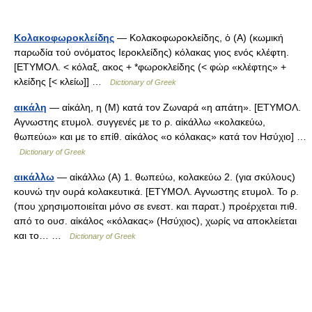
Κολακοφωροκλείδης
— Κολακοφωροκλείδης, ὁ (Α) (κωμική
παρωδία τού ονόματος Ιεροκλείδης) κόλακας γιος ενός κλέφτη.
[ΕΤΥΜΟΛ. < κόλαξ, ακος + *φωροκλείδης (< φώρ «κλέφτης» +
κλείδης [< κλείω]] …
Dictionary of Greek
αικάλη
— αἰκάλη, η (Μ) κατά τον Ζωναρά «η απάτη». [ΕΤΥΜΟΛ.
Αγνωστης ετυμολ. συγγενές με το ρ. αἰκάλλω «κολακεύω,
θωπεύω» και με το επίθ. αἰκάλος «ο κόλακας» κατά τον Ησύχιο] …
Dictionary of Greek
αικάλλω
— αἰκάλλω (Α) 1. θωπεύω, κολακεύω 2. (για σκύλους)
κουνώ την ουρά κολακευτικά. [ΕΤΥΜΟΛ. Αγνωστης ετυμολ. Το ρ.
(που χρησιμοποιείται μόνο σε ενεστ. και παρατ.) προέρχεται πιθ.
από το ουσ. αἰκάλος «κόλακας» (Ησύχιος), χωρίς να αποκλείεται
και το… …
Dictionary of Greek